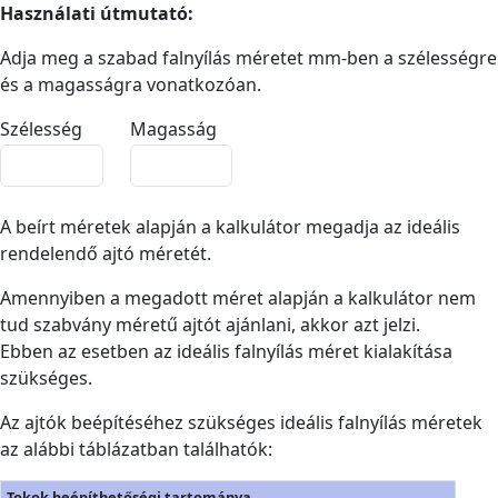
Használati útmutató:
Adja meg a szabad falnyílás méretet mm-ben a szélességre
és a magasságra vonatkozóan.
Szélesség
Magasság
A beírt méretek alapján a kalkulátor megadja az ideális
rendelendő ajtó méretét.
Amennyiben a megadott méret alapján a kalkulátor nem
tud szabvány méretű ajtót ajánlani, akkor azt jelzi.
Ebben az esetben az ideális falnyílás méret kialakítása
szükséges.
Az ajtók beépítéséhez szükséges ideális falnyílás méretek
az alábbi táblázatban találhatók:
Tokok beépíthetőségi tartománya