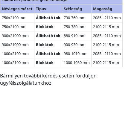
Névleges méret
Típus
Szélesség
Magasság
750x2100 mm
Állítható tok
730-760 mm
2085 - 2110 mm
750x2100 mm
Blokktok
750-780 mm
2100-2115 mm
900x21000 mm
Állítható tok
880-910 mm
2085 - 2110 mm
900x21000 mm
Blokktok
900-930 mm
2100-2115 mm
1000x2100 mm
Állítható tok
980-1010 mm
2085 - 2110 mm
1000x2100 mm
Blokktok
1000-1030 mm
2100-2115 mm
Bármilyen további kérdés esetén forduljon
ügyfélszolgálatunkhoz.